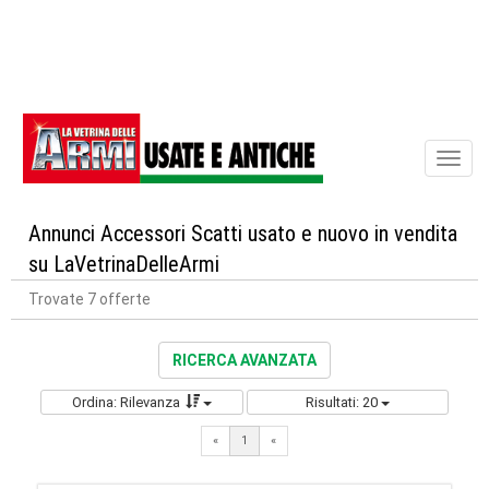
Toggl
naviga
Annunci Accessori Scatti usato e nuovo in vendita
su LaVetrinaDelleArmi
Trovate 7 offerte
RICERCA AVANZATA
Ordina: Rilevanza
Risultati: 20
«
1
«