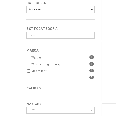
CATEGORIA
Accessori
SOTTOCATEGORIA
Tutti
MARCA
1
Walther
1
Wheeler Engineering
1
Meprolight
1
CALIBRO
NAZIONE
Tutti