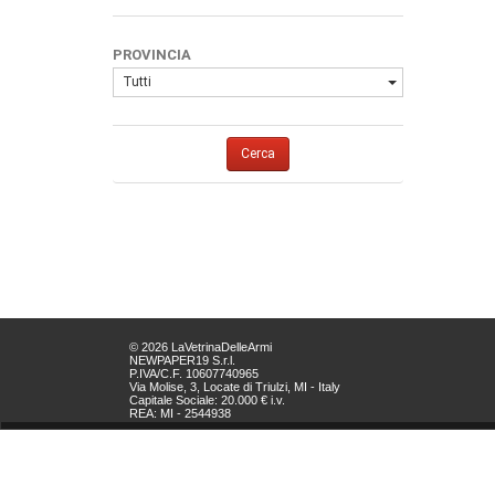
PROVINCIA
Tutti
Cerca
© 2026 LaVetrinaDelleArmi
NEWPAPER19 S.r.l.
P.IVA/C.F. 10607740965
Via Molise, 3, Locate di Triulzi, MI - Italy
Capitale Sociale: 20.000 € i.v.
REA: MI - 2544938
Servizio Clienti:
clienti@newpaper19.it
Tel Servizio Clienti:
+39 02 904 8111 - tasto 1