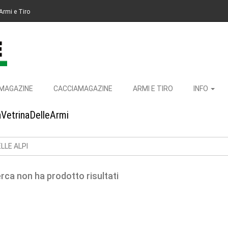
Armi e Tiro
MAGAZINE
CACCIAMAGAZINE
ARMI E TIRO
INFO
aVetrinaDelleArmi
ELLE ALPI
erca non ha prodotto risultati