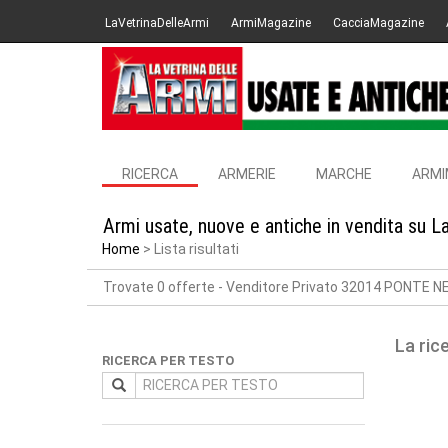
LaVetrinaDelleArmi
ArmiMagazine
CacciaMagazine
RICERCA
ARMERIE
MARCHE
ARMI
Armi usate, nuove e antiche in vendita su L
Home
Lista risultati
Trovate 0 offerte
- Venditore Privato 32014 PONTE N
La ric
RICERCA PER TESTO