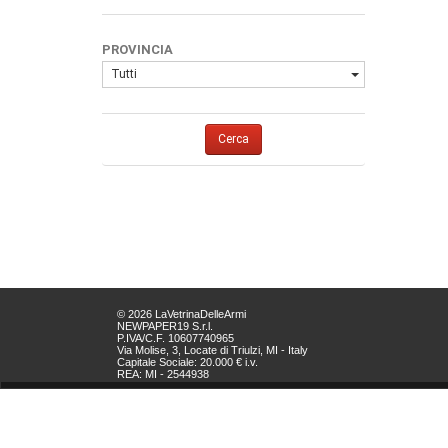
PROVINCIA
Tutti
Cerca
© 2026 LaVetrinaDelleArmi
NEWPAPER19 S.r.l.
P.IVA/C.F. 10607740965
Via Molise, 3, Locate di Triulzi, MI - Italy
Capitale Sociale: 20.000 € i.v.
REA: MI - 2544938
Servizio Clienti:
clienti@newpaper19.it
Tel Servizio Clienti:
+39 02 904 8111 - tasto 1