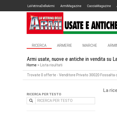
LaVetrinaDelleArmi
ArmiMagazine
CacciaMagazine
RICERCA
ARMERIE
MARCHE
ARMI
Armi usate, nuove e antiche in vendita su L
Home
Lista risultati
Trovate 0 offerte
- Venditore Privato 30020 Fossalta d
La ric
RICERCA PER TESTO