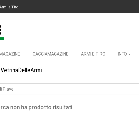
Armi e Tiro
MAGAZINE
CACCIAMAGAZINE
ARMI E TIRO
INFO
aVetrinaDelleArmi
i Piave
erca non ha prodotto risultati