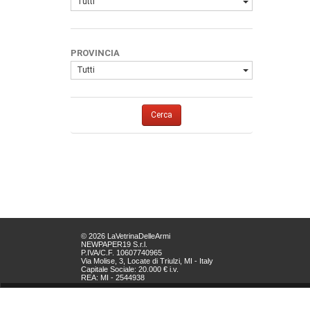
Tutti
PROVINCIA
Tutti
Cerca
© 2026 LaVetrinaDelleArmi
NEWPAPER19 S.r.l.
P.IVA/C.F. 10607740965
Via Molise, 3, Locate di Triulzi, MI - Italy
Capitale Sociale: 20.000 € i.v.
REA: MI - 2544938
Servizio Clienti:
clienti@newpaper19.it
Tel Servizio Clienti: