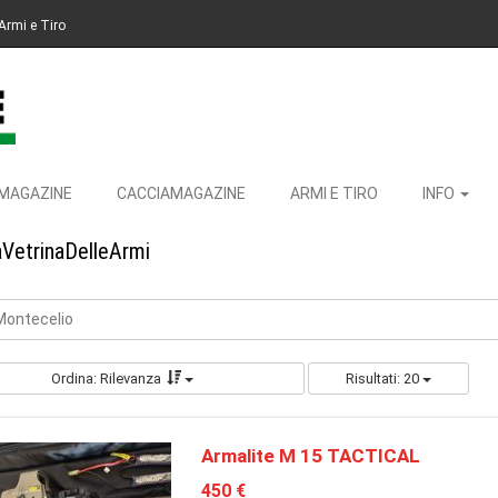
Armi e Tiro
MAGAZINE
CACCIAMAGAZINE
ARMI E TIRO
INFO
aVetrinaDelleArmi
 Montecelio
Ordina: Rilevanza
Risultati: 20
Armalite M 15 TACTICAL
450 €