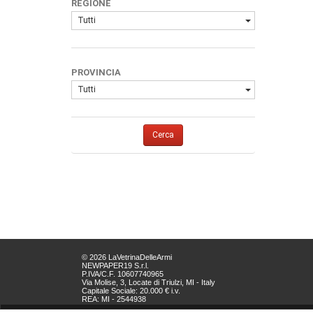
REGIONE
Tutti
PROVINCIA
Tutti
Cerca
© 2026 LaVetrinaDelleArmi
NEWPAPER19 S.r.l.
P.IVA/C.F. 10607740965
Via Molise, 3, Locate di Triulzi, MI - Italy
Capitale Sociale: 20.000 € i.v.
REA: MI - 2544938