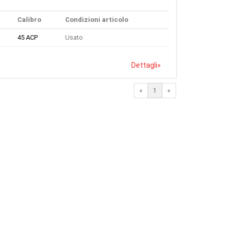
Calibro
Condizioni articolo
45 ACP
Usato
Dettagli
»
«
1
«