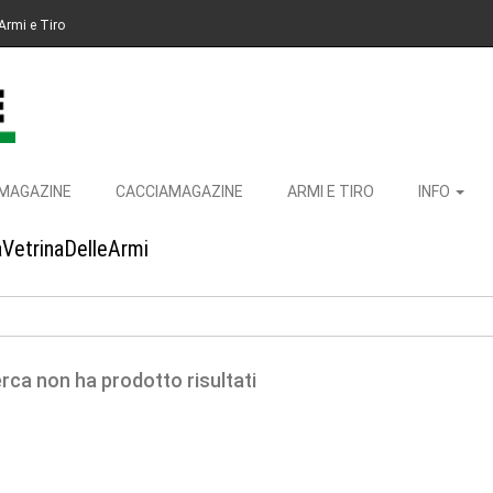
Armi e Tiro
MAGAZINE
CACCIAMAGAZINE
ARMI E TIRO
INFO
aVetrinaDelleArmi
erca non ha prodotto risultati