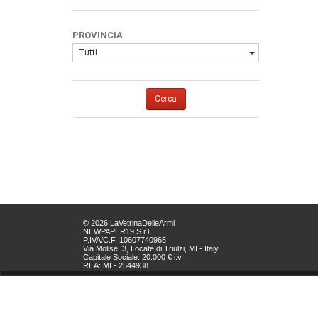
PROVINCIA
Tutti
Cerca
© 2026 LaVetrinaDelleArmi
NEWPAPER19 S.r.l.
P.IVA/C.F. 10607740965
Via Molise, 3, Locate di Triulzi, MI - Italy
Capitale Sociale: 20.000 € i.v.
REA: MI - 2544938
Servizio Clienti:
clienti@newpaper19.it
Tel Servizio Clienti:
+39 02 904 8111 - tasto 1