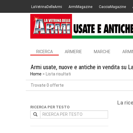
LaVetrinaDelleArmi
ArmiMagazine
CacciaMagazine
RICERCA
ARMERIE
MARCHE
ARMI
Armi usate, nuove e antiche in vendita su L
Home
Lista risultati
Trovate 0 offerte
La ric
RICERCA PER TESTO