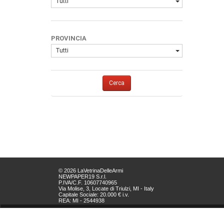
Tutti
PROVINCIA
Tutti
Cerca
© 2026 LaVetrinaDelleArmi
NEWPAPER19 S.r.l.
P.IVA/C.F. 10607740965
Via Molise, 3, Locate di Triulzi, MI - Italy
Capitale Sociale: 20.000 € i.v.
REA: MI - 2544938
Servizio Clienti:
clienti@newpaper19.it
Tel Servizio Clienti: