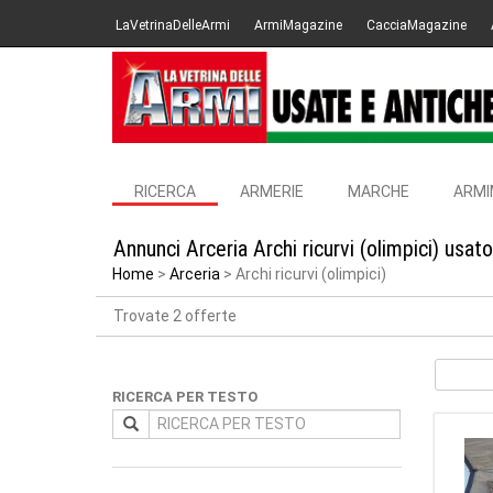
LaVetrinaDelleArmi
ArmiMagazine
CacciaMagazine
RICERCA
ARMERIE
MARCHE
ARMI
Annunci Arceria Archi ricurvi (olimpici) usa
Home
Arceria
Archi ricurvi (olimpici)
Trovate 2 offerte
RICERCA PER TESTO