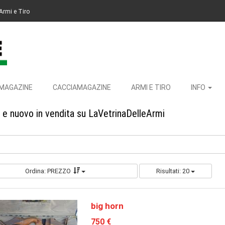
Armi e Tiro
MAGAZINE
CACCIAMAGAZINE
ARMI E TIRO
INFO
to e nuovo in vendita su LaVetrinaDelleArmi
Ordina: PREZZO
Risultati: 20
big horn
750 €