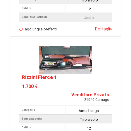
Tiro a volo
Calibro
12
Condizioni articolo
Usato
Dettagli
»
aggiungi a preferiti
Rizzini Fierce 1
1.700 €
Venditore Privato
21040 Carnago
Categoria
Arma Lunga
Sottocategoria
Tiro a volo
Calibro
12