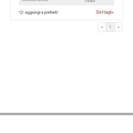
Condizioni articolo
Usato
Dettagli
»
aggiungi a preferiti
«
1
«
© 2026 LaVetrinaDelleArmi
NEWPAPER19 S.r.l.
P.IVA/C.F. 10607740965