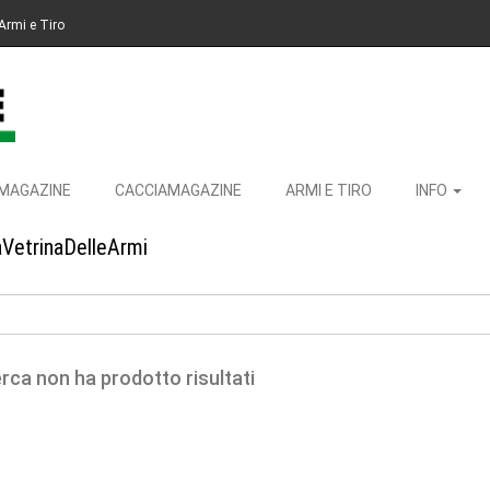
Armi e Tiro
MAGAZINE
CACCIAMAGAZINE
ARMI E TIRO
INFO
aVetrinaDelleArmi
erca non ha prodotto risultati