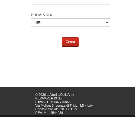
PROVINCIA
Tutti
Cerca
© 2026 LaVetrinaDelleArmi
NEWPAPER19 S.r.l.
P.IVA/C.F. 10607740965
Via Molise, 3, Locate di Triulzi, MI - Italy
Capitale Sociale: 20.000 € i.v.
REA: MI - 2544938
Servizio Clienti:
clienti@newpaper19.it
Tel Servizio Clienti:
+39 02 904 8111 - tasto 1