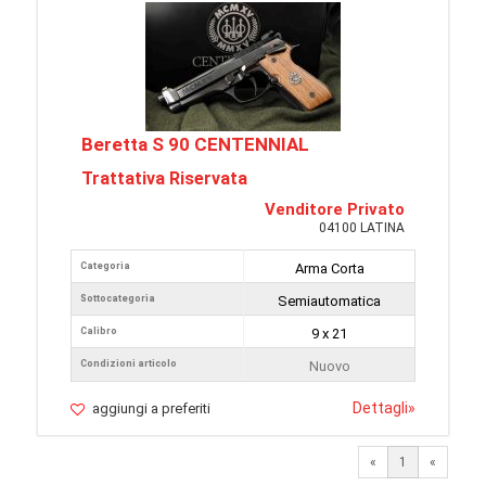
Beretta S 90 CENTENNIAL
Trattativa Riservata
Venditore Privato
04100 LATINA
Categoria
Arma Corta
Sottocategoria
Semiautomatica
Calibro
9 x 21
Condizioni articolo
Nuovo
Dettagli
»
aggiungi a preferiti
«
1
«