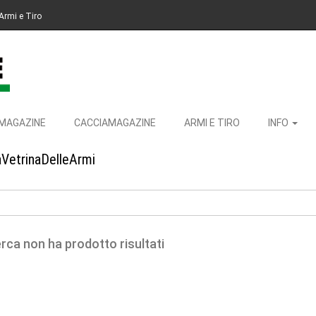
Armi e Tiro
MAGAZINE
CACCIAMAGAZINE
ARMI E TIRO
INFO
aVetrinaDelleArmi
erca non ha prodotto risultati