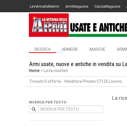
LaVetrinaDelleArmi
ArmiMagazine
CacciaMagazine
RICERCA
ARMERIE
MARCHE
ARMI
Armi usate, nuove e antiche in vendita su L
Home
Lista risultati
Trovate 0 offerte
- Venditore Privato 57125 Livorno
La ric
RICERCA PER TESTO