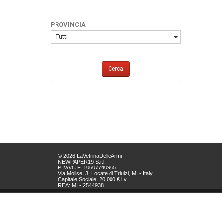
PROVINCIA
Tutti
Cerca
© 2026 LaVetrinaDelleArmi
NEWPAPER19 S.r.l.
P.IVA/C.F. 10607740965
Via Molise, 3, Locate di Triulzi, MI - Italy
Capitale Sociale: 20.000 € i.v.
REA: MI - 2544938
Servizio Clienti:
clienti@newpaper19.it
Tel Servizio Clienti:
+39 02 904 8111 - tasto 1