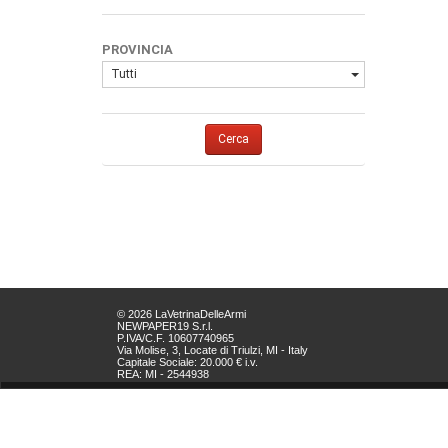
PROVINCIA
Tutti
Cerca
© 2026 LaVetrinaDelleArmi
NEWPAPER19 S.r.l.
P.IVA/C.F. 10607740965
Via Molise, 3, Locate di Triulzi, MI - Italy
Capitale Sociale: 20.000 € i.v.
REA: MI - 2544938
Servizio Clienti:
clienti@newpaper19.it
Tel Servizio Clienti:
+39 02 904 8111 - tasto 1