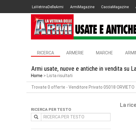
LaVetrinaDelleArmi
ArmiMagazine
CacciaMagazine
RICERCA
ARMERIE
MARCHE
ARMI
Armi usate, nuove e antiche in vendita su L
Home
Lista risultati
Trovate 0 offerte
- Venditore Privato 05018 ORVIETO
La ric
RICERCA PER TESTO