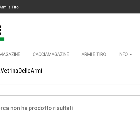
Armi e Tiro
MAGAZINE
CACCIAMAGAZINE
ARMI E TIRO
INFO
aVetrinaDelleArmi
erca non ha prodotto risultati