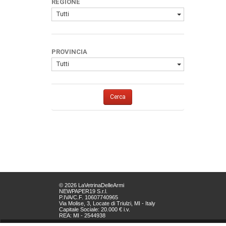
REGIONE
Tutti
PROVINCIA
Tutti
Cerca
© 2026 LaVetrinaDelleArmi
NEWPAPER19 S.r.l.
P.IVA/C.F. 10607740965
Via Molise, 3, Locate di Triulzi, MI - Italy
Capitale Sociale: 20.000 € i.v.
REA: MI - 2544938