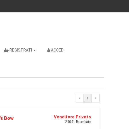
REGISTRATI
ACCEDI
«
1
«
Venditore Privato
p's Bow
24041 Brembate