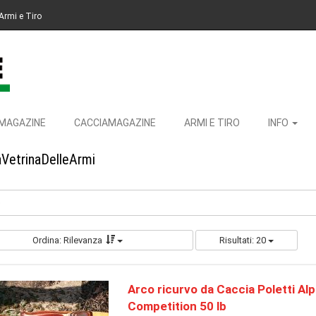
Armi e Tiro
MAGAZINE
CACCIAMAGAZINE
ARMI E TIRO
INFO
aVetrinaDelleArmi
e
Ordina: Rilevanza
Risultati: 20
Arco ricurvo da Caccia Poletti Al
Competition 50 lb