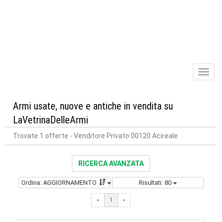
Toggl
naviga
Armi usate, nuove e antiche in vendita su
LaVetrinaDelleArmi
Trovate 1 offerte
- Venditore Privato 00120 Acireale
RICERCA AVANZATA
Ordina: AGGIORNAMENTO
Risultati: 80
«
1
«