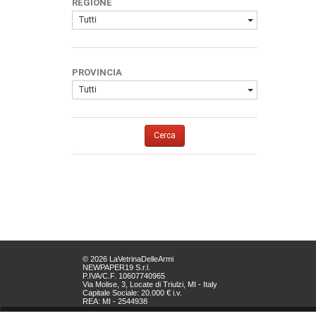
REGIONE
Tutti
PROVINCIA
Tutti
Cerca
© 2026 LaVetrinaDelleArmi
NEWPAPER19 S.r.l.
P.IVA/C.F. 10607740965
Via Molise, 3, Locate di Triulzi, MI - Italy
Capitale Sociale: 20.000 € i.v.
REA: MI - 2544938