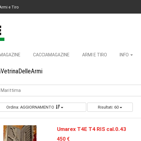
Armi e Tiro
MAGAZINE
CACCIAMAGAZINE
ARMI E TIRO
INFO
aVetrinaDelleArmi
a Marittima
Ordina: AGGIORNAMENTO
Risultati: 60
Umarex T4E T4 RIS cal.0.43
450 €