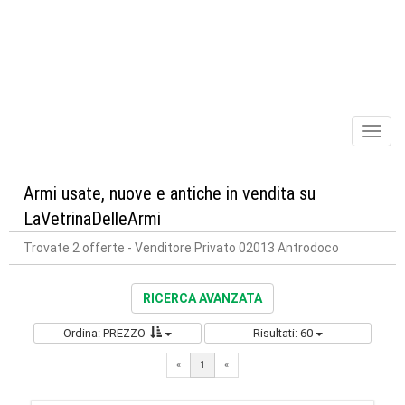
Toggl
naviga
Armi usate, nuove e antiche in vendita su
LaVetrinaDelleArmi
Trovate 2 offerte
- Venditore Privato 02013 Antrodoco
RICERCA AVANZATA
Ordina: PREZZO
Risultati: 60
«
1
«