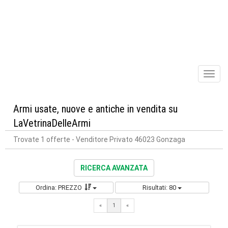
Toggl
naviga
Armi usate, nuove e antiche in vendita su
LaVetrinaDelleArmi
Trovate 1 offerte
- Venditore Privato 46023 Gonzaga
RICERCA AVANZATA
Ordina: PREZZO
Risultati: 80
«
1
«