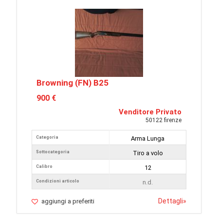
Browning (FN) B25
900 €
Venditore Privato
50122 firenze
Categoria
Arma Lunga
Sottocategoria
Tiro a volo
Calibro
12
Condizioni articolo
n.d.
Dettagli
»
aggiungi a preferiti