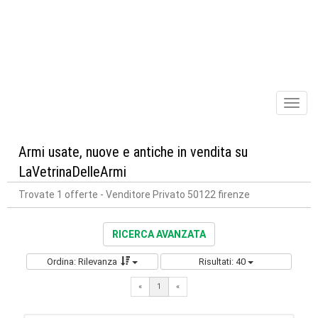
Toggl
naviga
Armi usate, nuove e antiche in vendita su
LaVetrinaDelleArmi
Trovate 1 offerte
- Venditore Privato 50122 firenze
RICERCA AVANZATA
Ordina: Rilevanza
Risultati: 40
«
1
«