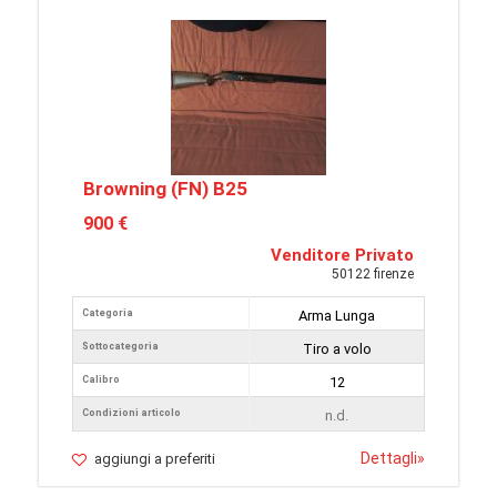
Browning (FN) B25
900 €
Venditore Privato
50122 firenze
Categoria
Arma Lunga
Sottocategoria
Tiro a volo
Calibro
12
Condizioni articolo
n.d.
Dettagli
»
aggiungi a preferiti