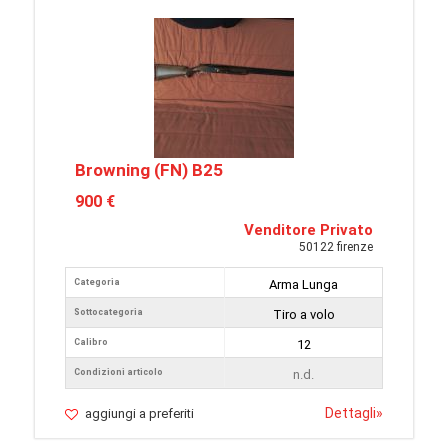
Browning (FN) B25
900 €
Venditore Privato
50122 firenze
Categoria
Arma Lunga
Sottocategoria
Tiro a volo
Calibro
12
Condizioni articolo
n.d.
Dettagli
»
aggiungi a preferiti