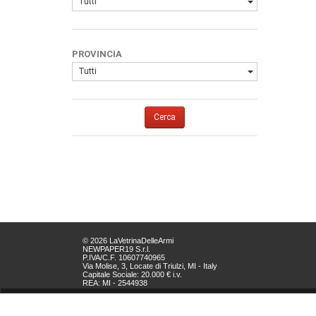
Tutti
PROVINCIA
Tutti
Cerca
© 2026 LaVetrinaDelleArmi
NEWPAPER19 S.r.l.
P.IVA/C.F. 10607740965
Via Molise, 3, Locate di Triulzi, MI - Italy
Capitale Sociale: 20.000 € i.v.
REA: MI - 2544938
Servizio Clienti:
clienti@newpaper19.it
Tel Servizio Clienti: