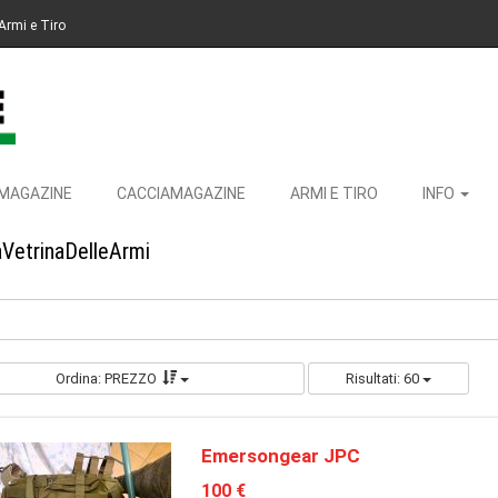
Armi e Tiro
MAGAZINE
CACCIAMAGAZINE
ARMI E TIRO
INFO
aVetrinaDelleArmi
Ordina: PREZZO
Risultati: 60
Emersongear JPC
100 €