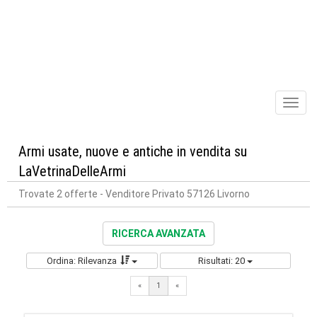
Toggl
naviga
Armi usate, nuove e antiche in vendita su
LaVetrinaDelleArmi
Trovate 2 offerte
- Venditore Privato 57126 Livorno
RICERCA AVANZATA
Ordina: Rilevanza
Risultati: 20
«
1
«