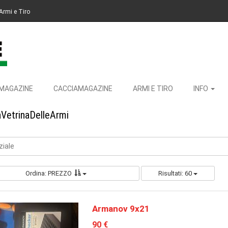
Armi e Tiro
MAGAZINE
CACCIAMAGAZINE
ARMI E TIRO
INFO
aVetrinaDelleArmi
ziale
Ordina: PREZZO
Risultati: 60
Armanov 9x21
90 €