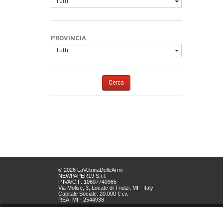
Tutti
PROVINCIA
Tutti
Cerca
© 2026 LaVetrinaDelleArmi
NEWPAPER19 S.r.l.
P.IVA/C.F. 10607740965
Via Molise, 3, Locate di Triulzi, MI - Italy
Capitale Sociale: 20.000 € i.v.
REA: MI - 2544938
Servizio Clienti:
clienti@newpaper19.it
Tel Servizio Clienti: