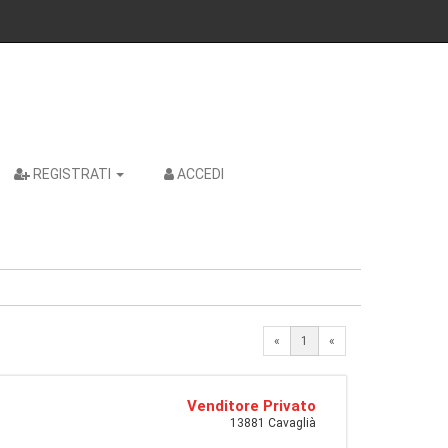
REGISTRATI
ACCEDI
«
1
«
Venditore Privato
13881 Cavaglià