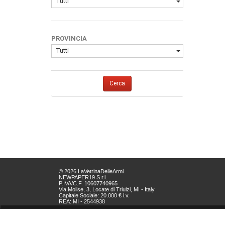
Tutti
PROVINCIA
Tutti
Cerca
© 2026 LaVetrinaDelleArmi
NEWPAPER19 S.r.l.
P.IVA/C.F. 10607740965
Via Molise, 3, Locate di Triulzi, MI - Italy
Capitale Sociale: 20.000 € i.v.
REA: MI - 2544938
Servizio Clienti:
clienti@newpaper19.it
Tel Servizio Clienti: