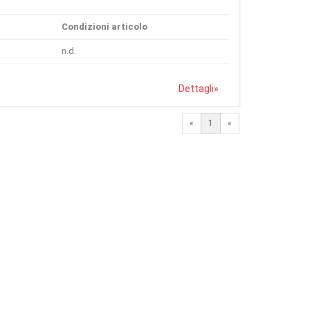
Condizioni articolo
n.d.
Dettagli
»
«
1
«