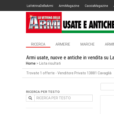
LaVetrinaDelleArmi
ArmiMagazine
CacciaMagazine
RICERCA
ARMERIE
MARCHE
ARMI
Armi usate, nuove e antiche in vendita su L
Home
Lista risultati
Trovate 1 offerte
- Venditore Privato 13881 Cavaglià
RICERCA PER TESTO