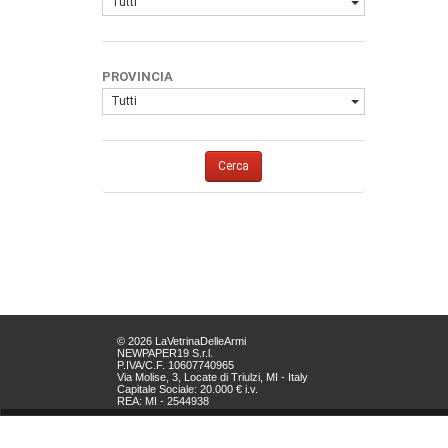
Tutti
PROVINCIA
Tutti
Cerca
© 2026 LaVetrinaDelleArmi
NEWPAPER19 S.r.l.
P.IVA/C.F. 10607740965
Via Molise, 3, Locate di Triulzi, MI - Italy
Capitale Sociale: 20.000 € i.v.
REA: MI - 2544938
Servizio Clienti:
clienti@newpaper19.it
Tel Servizio Clienti: