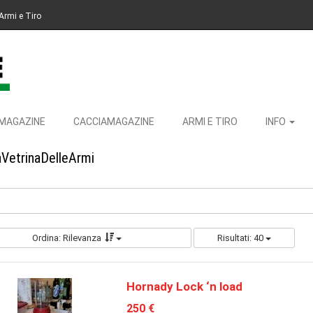
Armi e Tiro
MAGAZINE
CACCIAMAGAZINE
ARMI E TIRO
INFO
aVetrinaDelleArmi
Ordina: Rilevanza
Risultati: 40
Hornady Lock ‘n load
250 €