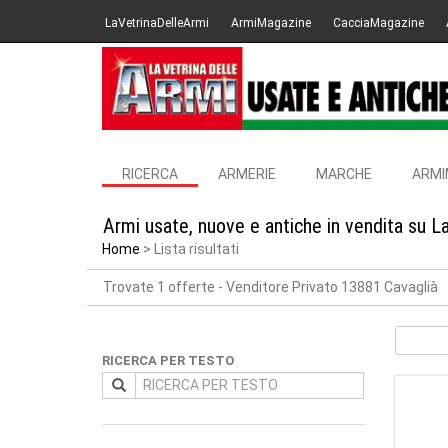
LaVetrinaDelleArmi
ArmiMagazine
CacciaMagazine
RICERCA
ARMERIE
MARCHE
ARMI
Armi usate, nuove e antiche in vendita su L
Home
Lista risultati
Trovate 1 offerte
- Venditore Privato 13881 Cavaglià
RICERCA PER TESTO