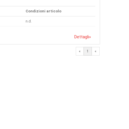
Condizioni articolo
n.d.
Dettagli
»
«
1
«