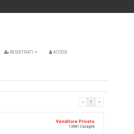
REGISTRATI
ACCEDI
«
1
«
Venditore Privato
13881 Cavaglià