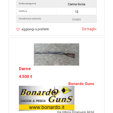
Sottocategoria
Canna liscia
Calibro
12
Condizioni articolo
Usato
Dettagli
»
aggiungi a preferiti
Darne
4.500 €
Bonardo Guns
Via Vittorio Emanuele 60/62