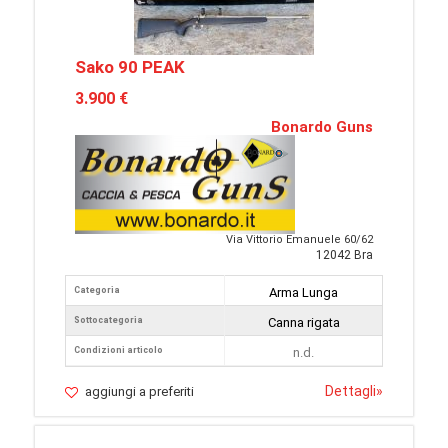
Sako 90 PEAK
3.900 €
Bonardo Guns
Via Vittorio Emanuele 60/62
12042 Bra
Categoria
Arma Lunga
Sottocategoria
Canna rigata
Condizioni articolo
n.d.
Dettagli
»
aggiungi a preferiti