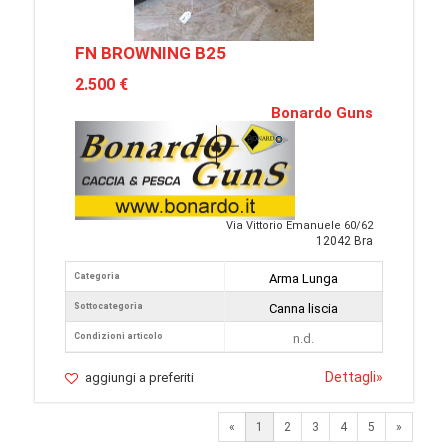
FN BROWNING B25
2.500 €
Bonardo Guns
Via Vittorio Emanuele 60/62
12042 Bra
Categoria
Arma Lunga
Sottocategoria
Canna liscia
Condizioni articolo
n.d.
Dettagli
»
aggiungi a preferiti
Next
«
1
2
3
4
5
»