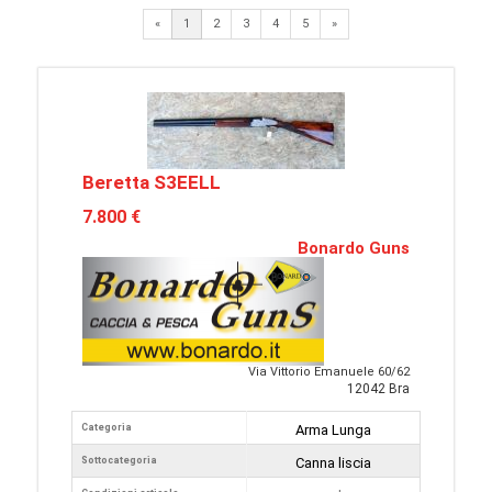
Next
«
1
2
3
4
5
»
Beretta S3EELL
7.800 €
Bonardo Guns
Via Vittorio Emanuele 60/62
12042 Bra
Categoria
Arma Lunga
Sottocategoria
Canna liscia