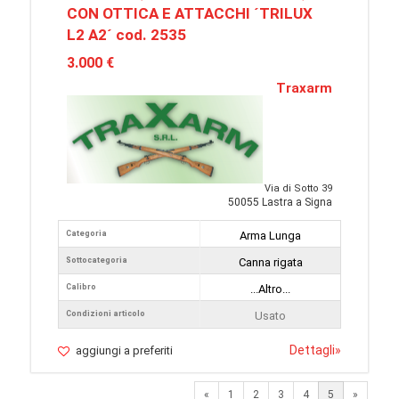
CON OTTICA E ATTACCHI ´TRILUX
L2 A2´ cod. 2535
3.000 €
Traxarm
Via di Sotto 39
50055 Lastra a Signa
Categoria
Arma Lunga
Sottocategoria
Canna rigata
Calibro
...Altro...
Condizioni articolo
Usato
Dettagli
»
aggiungi a preferiti
Previous
Next
«
1
2
3
4
5
»