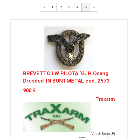
Previous
Next
«
1
2
3
4
5
»
BREVETTO LW PILOTA ‘G..H.Osang
Dresden’ IN BUNTMETAL cod. 2573
900 €
Traxarm
Via di Sotto 39