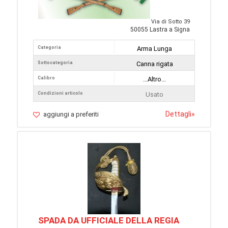
Via di Sotto 39
50055 Lastra a Signa
Categoria
Arma Lunga
Sottocategoria
Canna rigata
Calibro
...Altro...
Condizioni articolo
Usato
Dettagli
»
aggiungi a preferiti
SPADA DA UFFICIALE DELLA REGIA