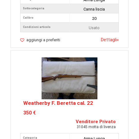
Sottocategoria
Canna liscia
Calibro
20
Condizioni articolo
Usato
Dettagli
»
aggiungi a preferiti
Weatherby F. Beretta cal. 22
350 €
Venditore Privato
31045 motta di livenza
Categoria
Arma Lunga