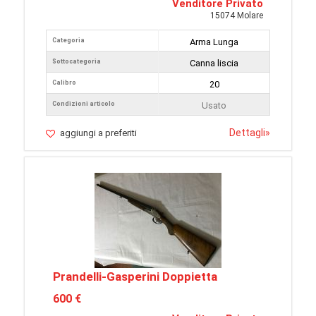
Venditore Privato
15074 Molare
Categoria
Arma Lunga
Sottocategoria
Canna liscia
Calibro
20
Condizioni articolo
Usato
Dettagli
»
aggiungi a preferiti
Prandelli-Gasperini Doppietta
600 €