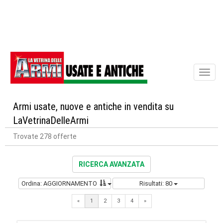
Toggl
naviga
Armi usate, nuove e antiche in vendita su
LaVetrinaDelleArmi
Trovate 278 offerte
RICERCA AVANZATA
Ordina: AGGIORNAMENTO
Risultati: 80
Next
«
1
2
3
4
»