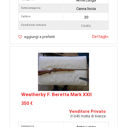
Arma Lunga
Sottocategoria
Canna liscia
Calibro
20
Condizioni articolo
Usato
Dettagli
»
aggiungi a preferiti
Weatherby F. Beretta Mark XXII
350 €
Venditore Privato
31045 motta di livenza
Categoria
Arma Lunga