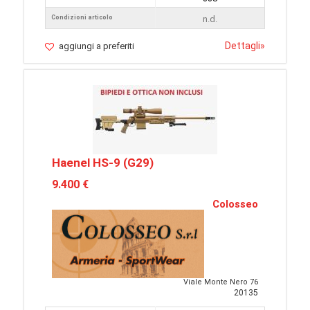
Condizioni articolo
n.d.
Dettagli
»
aggiungi a preferiti
Haenel HS-9 (G29)
9.400 €
Colosseo
Viale Monte Nero 76
20135