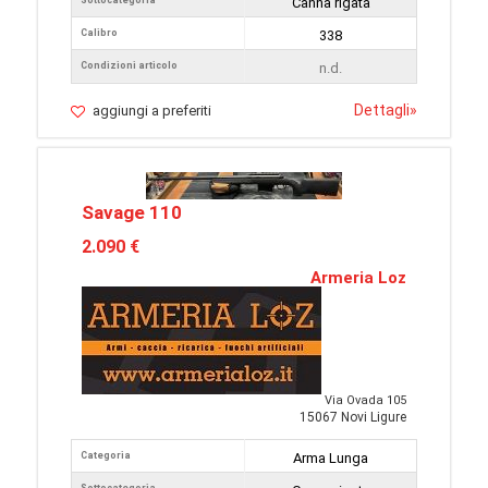
Sottocategoria
Canna rigata
Calibro
338
Condizioni articolo
n.d.
Dettagli
»
aggiungi a preferiti
Savage 110
2.090 €
Armeria Loz
Via Ovada 105
15067 Novi Ligure
Categoria
Arma Lunga