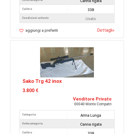
Sottocategoria
Canna rigata
Calibro
338
Condizioni articolo
Usato
Dettagli
»
aggiungi a preferiti
Sako Trg 42 inox
3.800 €
Venditore Privato
00040 Monte Compatri
Categoria
Arma Lunga
Sottocategoria
Canna rigata
Calibro
338