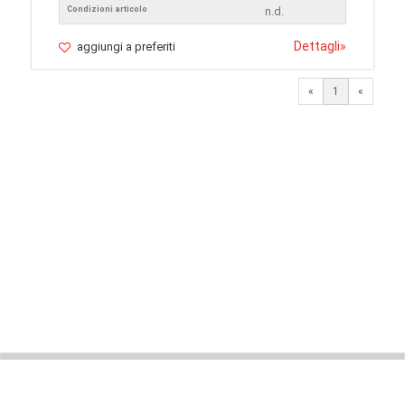
Condizioni articolo
n.d.
Dettagli
»
aggiungi a preferiti
«
1
«
© 2026 LaVetrinaDelleArmi
NEWPAPER19 S.r.l.