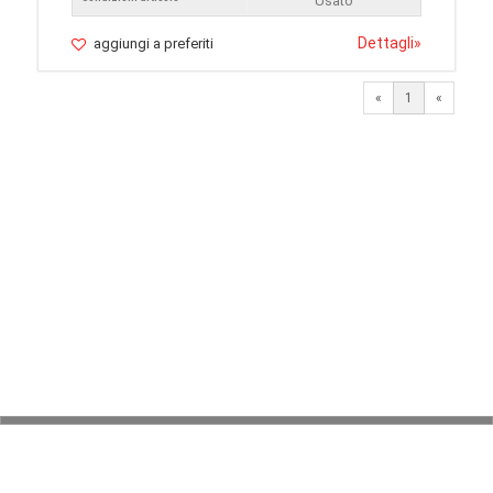
Usato
Dettagli
»
aggiungi a preferiti
«
1
«
© 2026 LaVetrinaDelleArmi
NEWPAPER19 S.r.l.
P.IVA/C.F. 10607740965