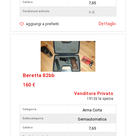
Calibro
7,65
Condizioni articolo
n.d.
Dettagli
»
aggiungi a preferiti
Beretta 82bb
160 €
Venditore Privato
19126 la spezia
Categoria
Arma Corta
Sottocategoria
Semiautomatica
Calibro
7,65