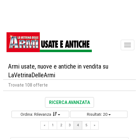
Toggl
naviga
Armi usate, nuove e antiche in vendita su
LaVetrinaDelleArmi
Trovate 108 offerte
RICERCA AVANZATA
Ordina: Rilevanza
Risultati: 20
Previous
Next
«
1
2
3
4
5
»