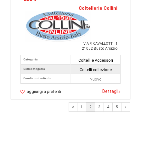
Coltellerie Collini
VIA F. CAVALLOTTI, 1
21052 Busto Arsizio
Categoria
Coltelli e Accessori
Sottocategoria
Coltelli collezione
Condizioni articolo
Nuovo
Dettagli
»
aggiungi a preferiti
Previous
Next
«
1
2
3
4
5
»