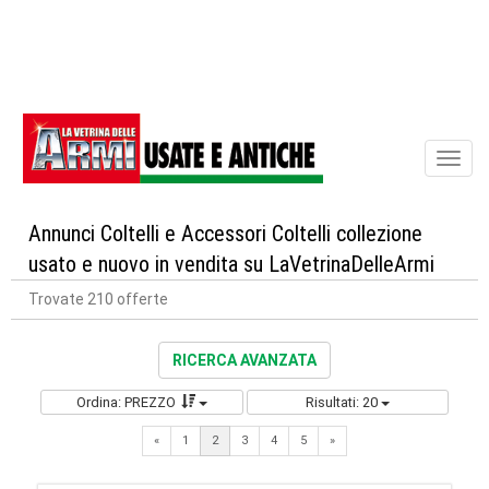
Toggl
naviga
Annunci Coltelli e Accessori Coltelli collezione
usato e nuovo in vendita su LaVetrinaDelleArmi
Trovate 210 offerte
RICERCA AVANZATA
Ordina: PREZZO
Risultati: 20
Previous
Next
«
1
2
3
4
5
»