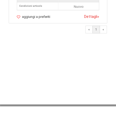
Condizioni articolo
Nuovo
Dettagli
»
aggiungi a preferiti
«
1
«
© 2026 LaVetrinaDelleArmi