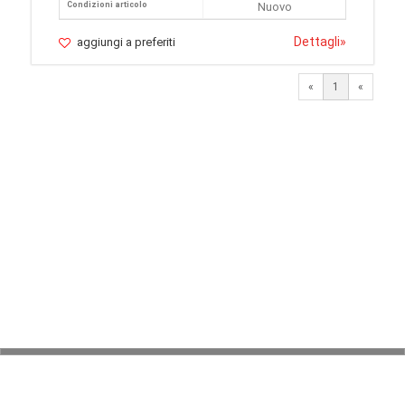
Condizioni articolo
Nuovo
Dettagli
»
aggiungi a preferiti
«
1
«
© 2026 LaVetrinaDelleArmi
NEWPAPER19 S.r.l.