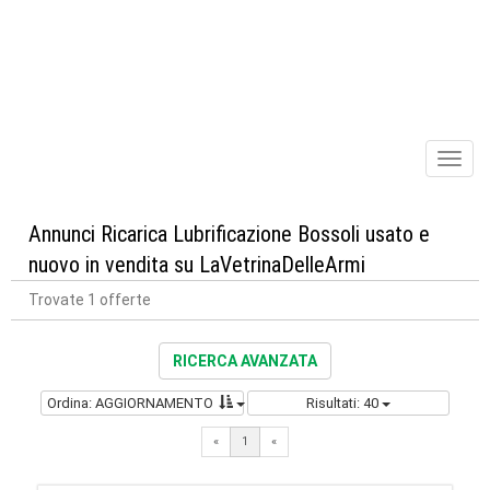
Toggl
naviga
Annunci Ricarica Lubrificazione Bossoli usato e
nuovo in vendita su LaVetrinaDelleArmi
Trovate 1 offerte
RICERCA AVANZATA
Ordina: AGGIORNAMENTO
Risultati: 40
«
1
«