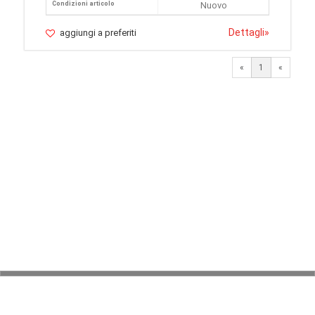
Condizioni articolo
Nuovo
Dettagli
»
aggiungi a preferiti
«
1
«
© 2026 LaVetrinaDelleArmi
NEWPAPER19 S.r.l.