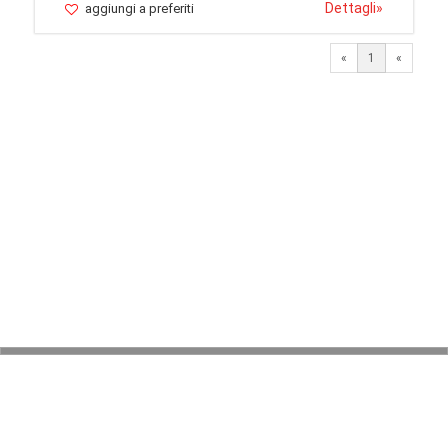
Dettagli
»
aggiungi a preferiti
«
1
«
© 2026 LaVetrinaDelleArmi
NEWPAPER19 S.r.l.
P.IVA/C.F. 10607740965
Via Molise, 3, Locate di Triulzi, MI - Italy
Capitale Sociale: 20.000 € i.v.