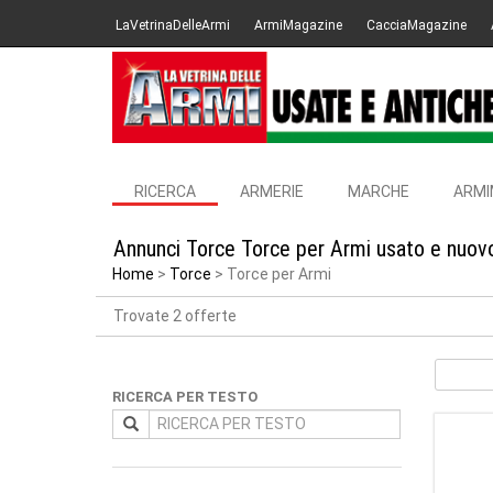
LaVetrinaDelleArmi
ArmiMagazine
CacciaMagazine
RICERCA
ARMERIE
MARCHE
ARMI
Annunci Torce Torce per Armi usato e nuovo
Home
Torce
Torce per Armi
Trovate 2 offerte
RICERCA PER TESTO