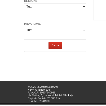
REGIONE
Tutti
PROVINCIA
Tutti
Cerca
© 2026 LaVetrinaDelleArmi
NEWPAPER19 S.r.l.
P.IVA/C.F. 10607740965
Via Molise, 3, Locate di Triulzi, MI - Italy
Capitale Sociale: 20.000 € i.v.
REA: MI - 2544938