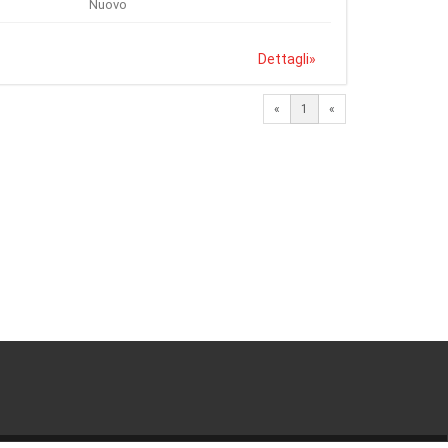
Nuovo
Dettagli
»
«
1
«