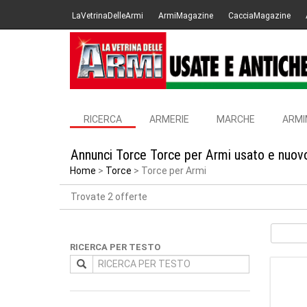
LaVetrinaDelleArmi
ArmiMagazine
CacciaMagazine
RICERCA
ARMERIE
MARCHE
ARMI
Annunci Torce Torce per Armi usato e nuovo
Home
Torce
Torce per Armi
Trovate 2 offerte
RICERCA PER TESTO