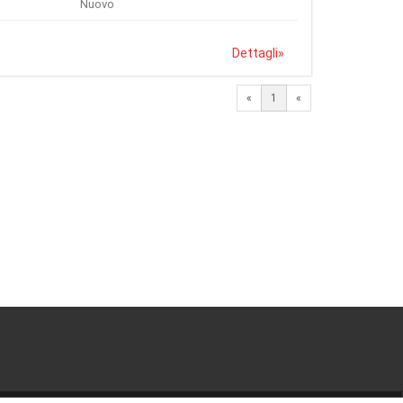
Nuovo
Dettagli
»
«
1
«