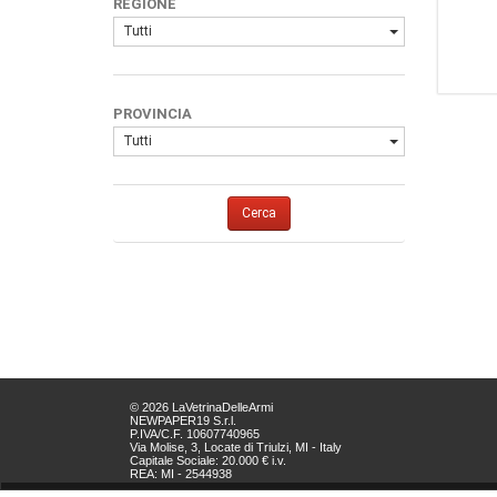
REGIONE
Tutti
PROVINCIA
Tutti
Cerca
© 2026 LaVetrinaDelleArmi
NEWPAPER19 S.r.l.
P.IVA/C.F. 10607740965
Via Molise, 3, Locate di Triulzi, MI - Italy
Capitale Sociale: 20.000 € i.v.
REA: MI - 2544938