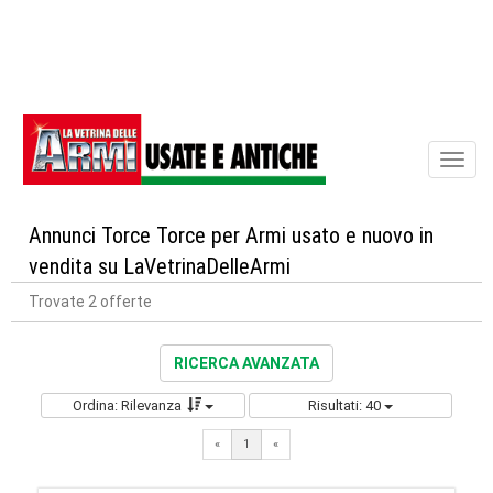
Toggl
naviga
Annunci Torce Torce per Armi usato e nuovo in
vendita su LaVetrinaDelleArmi
Trovate 2 offerte
RICERCA AVANZATA
Ordina: Rilevanza
Risultati: 40
«
1
«