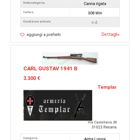
Sottocategoria
Canna rigata
Calibro
308 Win
Condizioni articolo
n.d.
Dettagli
»
aggiungi a preferiti
CARL GUSTAV 1941 B
3.300 €
Templar
Via Castellana 38
31023 Resana
Categoria
Arma Lunga