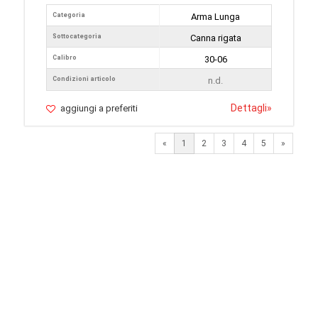
Categoria
Arma Lunga
Sottocategoria
Canna rigata
Calibro
30-06
Condizioni articolo
n.d.
Dettagli
»
aggiungi a preferiti
Next
«
1
2
3
4
5
»