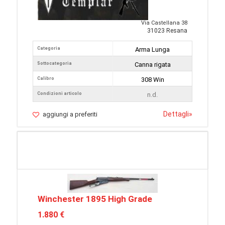
Via Castellana 38
31023 Resana
Categoria
Arma Lunga
Sottocategoria
Canna rigata
Calibro
308 Win
Condizioni articolo
n.d.
Dettagli
»
aggiungi a preferiti
Winchester 1895 High Grade
1.880 €