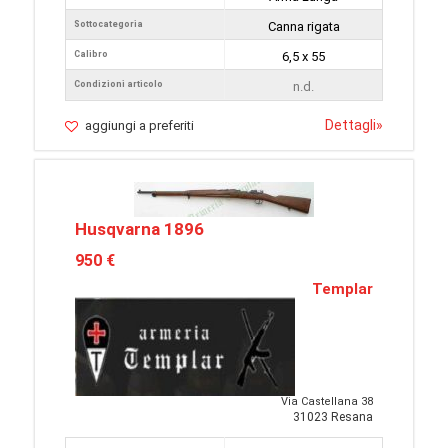
Sottocategoria
Canna rigata
Calibro
6,5 x 55
Condizioni articolo
n.d.
Dettagli
»
aggiungi a preferiti
Husqvarna 1896
950 €
Templar
Via Castellana 38
31023 Resana