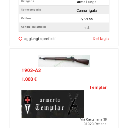
Categoria
Arma Lunga
Sottocategoria
Canna rigata
Calibro
6,5 x 55
Condizioni articolo
n.d.
Dettagli
»
aggiungi a preferiti
1903-A3
1.000 €
Templar
Via Castellana 38
31023 Resana