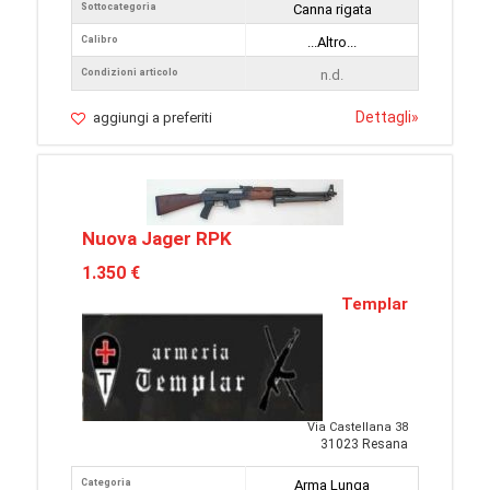
Sottocategoria
Canna rigata
Calibro
...Altro...
Condizioni articolo
n.d.
Dettagli
»
aggiungi a preferiti
Nuova Jager RPK
1.350 €
Templar
Via Castellana 38
31023 Resana
Categoria
Arma Lunga