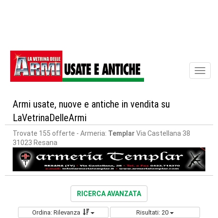
Toggl
naviga
Armi usate, nuove e antiche in vendita su
LaVetrinaDelleArmi
Trovate 155 offerte
- Armeria:
Templar
Via Castellana 38
31023 Resana
RICERCA AVANZATA
Ordina: Rilevanza
Risultati: 20