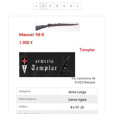
Next
«
1
2
3
4
5
»
Mauser 98 K
1.900 €
Templar
Via Castellana 38
31023 Resana
Categoria
Arma Lunga
Sottocategoria
Canna rigata
Calibro
8 x 57 JS