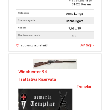
Via Castellana 38
31023 Resana
Categoria
Arma Lunga
Sottocategoria
Canna rigata
Calibro
7,62 x 39
Condizioni articolo
n.d.
Dettagli
»
aggiungi a preferiti
Winchester 94
Trattativa Riservata
Templar