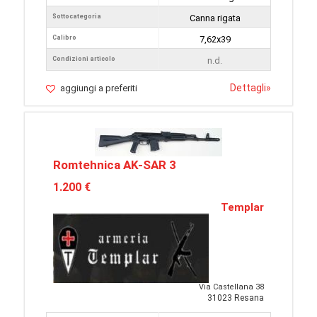
Sottocategoria
Canna rigata
Calibro
7,62x39
Condizioni articolo
n.d.
Dettagli
»
aggiungi a preferiti
Romtehnica AK-SAR 3
1.200 €
Templar
Via Castellana 38
31023 Resana