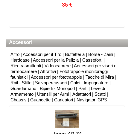
35 €
Accessori
Altro
|
Accessori per il Tiro
|
Buffetteria
|
Borse - Zaini
|
Hardcase
|
Accessori per la Pulizia
|
Casseforti
|
Ricetrasmittenti
|
Videocamere
|
Accessori per visori e
termocamere
|
Attrattivi
|
Fototrappole monitoraggi
faunistici
|
Accessori per fototrappole
|
Tacche di Mira
|
Rail - Slitte
|
Salvapercussori
|
Calci
|
Impugnature
|
Guardamano
|
Bipiedi - Monopod
|
Parti
|
Leve di
Armamento
|
Utensili per Armi
|
Adattatori
|
Scatti
|
Chassis
|
Guancette
|
Caricatori
|
Navigatori GPS
Jager AP 74