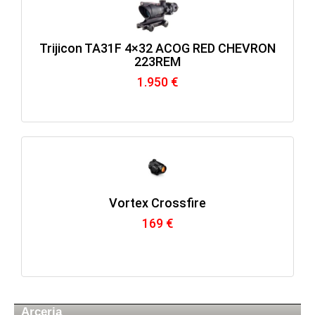
Trijicon TA31F 4×32 ACOG RED CHEVRON
223REM
1.950 €
Vortex Crossfire
169 €
Arceria