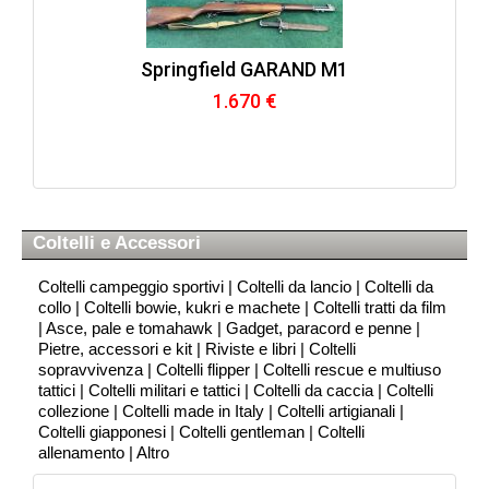
Springfield GARAND M1
1.670 €
Coltelli e Accessori
Coltelli campeggio sportivi
|
Coltelli da lancio
|
Coltelli da
collo
|
Coltelli bowie, kukri e machete
|
Coltelli tratti da film
|
Asce, pale e tomahawk
|
Gadget, paracord e penne
|
Pietre, accessori e kit
|
Riviste e libri
|
Coltelli
sopravvivenza
|
Coltelli flipper
|
Coltelli rescue e multiuso
tattici
|
Coltelli militari e tattici
|
Coltelli da caccia
|
Coltelli
collezione
|
Coltelli made in Italy
|
Coltelli artigianali
|
Coltelli giapponesi
|
Coltelli gentleman
|
Coltelli
allenamento
|
Altro