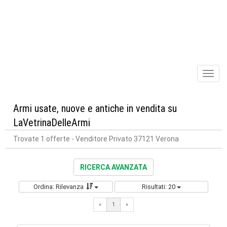
Toggl
naviga
Armi usate, nuove e antiche in vendita su
LaVetrinaDelleArmi
Trovate 1 offerte
- Venditore Privato 37121 Verona
RICERCA AVANZATA
Ordina: Rilevanza
Risultati: 20
«
1
«