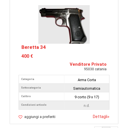
Beretta 34
400 €
Venditore Privato
95030 catania
Categoria
Arma Corta
Sottocategoria
Semiautomatica
Calibro
9 corto (9 x 17)
Condizioni articolo
n.d.
Dettagli
»
aggiungi a preferiti