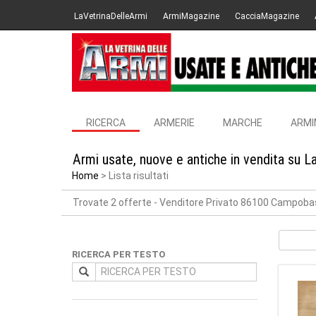
LaVetrinaDelleArmi
ArmiMagazine
CacciaMagazine
RICERCA
ARMERIE
MARCHE
ARMI
Armi usate, nuove e antiche in vendita su L
Home
Lista risultati
Trovate 2 offerte
- Venditore Privato 86100 Campob
RICERCA PER TESTO