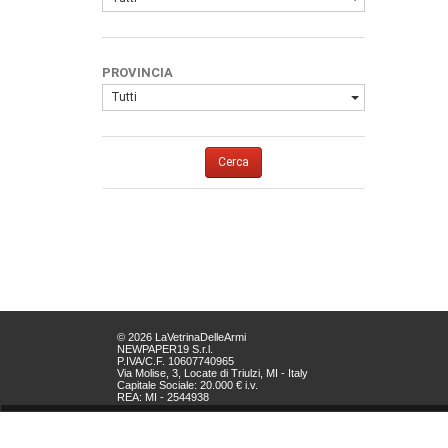
PROVINCIA
Tutti
Cerca
© 2026 LaVetrinaDelleArmi
NEWPAPER19 S.r.l.
P.IVA/C.F. 10607740965
Via Molise, 3, Locate di Triulzi, MI - Italy
Capitale Sociale: 20.000 € i.v.
REA: MI - 2544938
Servizio Clienti:
clienti@newpaper19.it
Tel Servizio Clienti:
+39 02 904 8111 - tasto 1