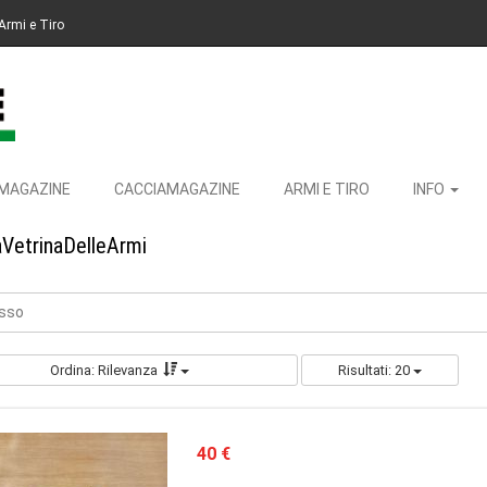
Armi e Tiro
MAGAZINE
CACCIAMAGAZINE
ARMI E TIRO
INFO
aVetrinaDelleArmi
asso
Ordina: Rilevanza
Risultati: 20
40 €