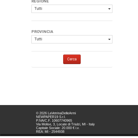
REGIONE
Tutti
PROVINCIA
Tutti
Cerca
© 2026 LaVetrinaDelleArmi
NEWPAPER19 S.r.l.
P.IVA/C.F. 10607740965
Via Molise, 3, Locate di Triulzi, MI - Italy
Capitale Sociale: 20.000 € i.v.
REA: MI - 2544938