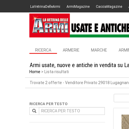
LaVetrinaDelleArmi
ArmiMagazine
CacciaMagazine
RICERCA
ARMERIE
MARCHE
ARMI
Armi usate, nuove e antiche in vendita su L
Home
Lista risultati
Trovate 2 offerte
- Venditore Privato 29018 Lugagnano
RICERCA PER TESTO