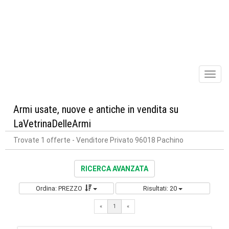
Toggl
naviga
Armi usate, nuove e antiche in vendita su
LaVetrinaDelleArmi
Trovate 1 offerte
- Venditore Privato 96018 Pachino
RICERCA AVANZATA
Ordina: PREZZO
Risultati: 20
«
1
«