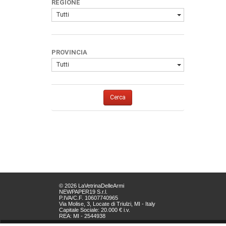
REGIONE
Tutti
PROVINCIA
Tutti
Cerca
© 2026 LaVetrinaDelleArmi
NEWPAPER19 S.r.l.
P.IVA/C.F. 10607740965
Via Molise, 3, Locate di Triulzi, MI - Italy
Capitale Sociale: 20.000 € i.v.
REA: MI - 2544938