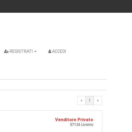
REGISTRATI
ACCEDI
«
1
«
Venditore Privato
57126 Livorno