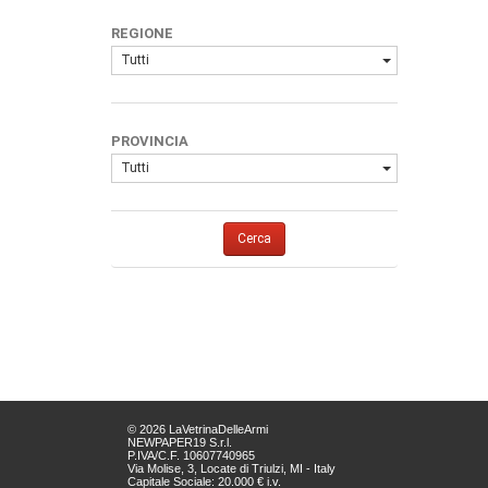
REGIONE
Tutti
PROVINCIA
Tutti
Cerca
© 2026 LaVetrinaDelleArmi
NEWPAPER19 S.r.l.
P.IVA/C.F. 10607740965
Via Molise, 3, Locate di Triulzi, MI - Italy
Capitale Sociale: 20.000 € i.v.