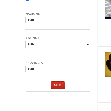
4
Ruger
3
Smith And Wesson
NAZIONE
3
SMITH&WESSON
Tutti
2
Arminius
2
Dan Wesson
2
Rossi
REGIONE
2
Sauer & Sohn
Tutti
2
Franchi LLama
1
Astra
1
Korth
PROVINCIA
1
Uberti
Tutti
1
Manurhin
1
Rock Island Armory
Cerca
1
...Altro...