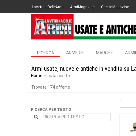
LaVetrinaDelleArmi
ArmiMagazine
CacciaMagazine
RICERCA
ARMERIE
MARCHE
ARMI
Armi usate, nuove e antiche in vendita su L
Home
Lista risultati
Trovate 174 offerte
RICERCA PER TESTO