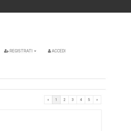
REGISTRATI
ACCEDI
Next
«
1
2
3
4
5
»