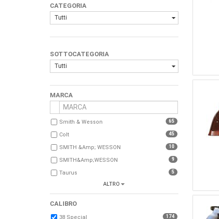
CATEGORIA
Tutti
SOTTOCATEGORIA
Tutti
MARCA
65
Smith & Wesson
45
Colt
10
SMITH &amp; WESSON
9
SMITH&amp;WESSON
5
Taurus
ALTRO
5
Weihrauch
5
SMITH E WESSON
CALIBRO
4
Franchi
174
38 Special