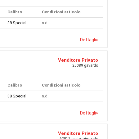
Calibro
Condizioni articolo
38 Special
n.d.
Dettagli
»
Venditore Privato
25089 gavardo
Calibro
Condizioni articolo
38 Special
n.d.
Dettagli
»
Venditore Privato
62012 castelraimondo